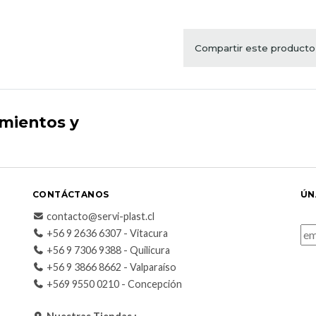
Compartir este producto
imientos y
CONTÁCTANOS
ÚN
contacto@servi-plast.cl
+56 9 2636 6307 - Vitacura
+56 9 7306 9388 - Quilicura
+56 9 3866 8662 - Valparaíso
+569 9550 0210 - Concepción