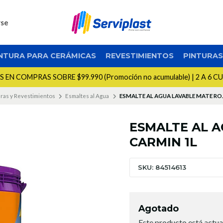
rse
NTURA PARA CERÁMICAS
REVESTIMIENTOS
PINTURA
EN COMPRAS SOBRE $99.990 (Promoción no acumulable) | 2 A 6 C
uras y Revestimientos
Esmaltes al Agua
ESMALTE AL AGUA LAVABLE MATE RO
ESMALTE AL 
CARMIN 1L
SKU: 84514613
Agotado
Este producto está actua