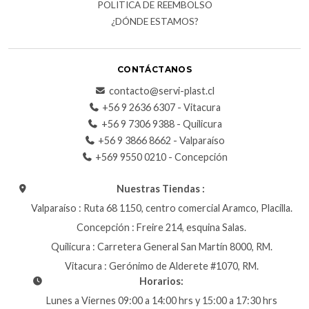
POLITICA DE REEMBOLSO
¿DÓNDE ESTAMOS?
CONTÁCTANOS
contacto@servi-plast.cl
+56 9 2636 6307 - Vitacura
+56 9 7306 9388 - Quilicura
+56 9 3866 8662 - Valparaíso
+569 9550 0210 - Concepción
Nuestras Tiendas :
Valparaíso : Ruta 68 1150, centro comercial Aramco, Placilla.
Concepción : Freire 214, esquina Salas.
Quilicura : Carretera General San Martín 8000, RM.
Vitacura : Gerónimo de Alderete #1070, RM.
Horarios:
Lunes a Viernes 09:00 a 14:00 hrs y 15:00 a 17:30 hrs