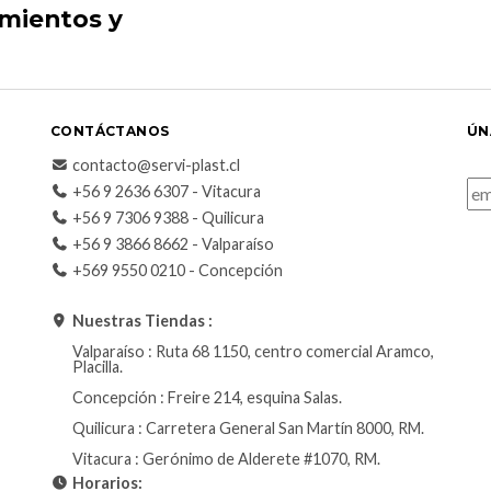
imientos y
CONTÁCTANOS
ÚN
contacto@servi-plast.cl
+56 9 2636 6307 - Vitacura
+56 9 7306 9388 - Quilicura
+56 9 3866 8662 - Valparaíso
+569 9550 0210 - Concepción
Nuestras Tiendas :
Valparaíso : Ruta 68 1150, centro comercial Aramco,
Placilla.
Concepción : Freire 214, esquina Salas.
Quilicura : Carretera General San Martín 8000, RM.
Vitacura : Gerónimo de Alderete #1070, RM.
Horarios: