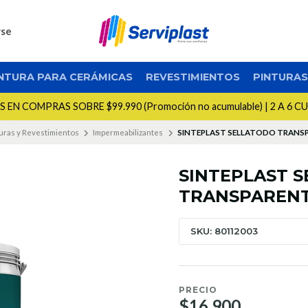
rse
NTURA PARA CERÁMICAS
REVESTIMIENTOS
PINTURA
EN COMPRAS SOBRE $99.990 (Promoción no acumulable) | 2 A 6 C
uras y Revestimientos
Impermeabilizantes
SINTEPLAST SELLATODO TRANS
SINTEPLAST 
TRANSPARENT
SKU: 80112003
PRECIO
$16.900