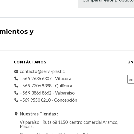
imientos y
CONTÁCTANOS
ÚN
contacto@servi-plast.cl
+56 9 2636 6307 - Vitacura
+56 9 7306 9388 - Quilicura
+56 9 3866 8662 - Valparaíso
+569 9550 0210 - Concepción
Nuestras Tiendas :
Valparaíso : Ruta 68 1150, centro comercial Aramco,
Placilla.