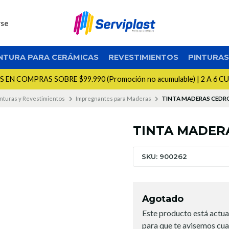
rse
NTURA PARA CERÁMICAS
REVESTIMIENTOS
PINTURA
EN COMPRAS SOBRE $99.990 (Promoción no acumulable) | 2 A 6 C
inturas y Revestimientos
Impregnantes para Maderas
TINTA MADERAS CEDRO
TINTA MADERA
SKU: 900262
Agotado
Este producto está actua
para que te avisemos cua