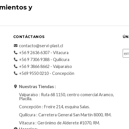
imientos y
CONTÁCTANOS
ÚN
contacto@servi-plast.cl
+56 9 2636 6307 - Vitacura
+56 9 7306 9388 - Quilicura
+56 9 3866 8662 - Valparaíso
+569 9550 0210 - Concepción
Nuestras Tiendas :
Valparaíso : Ruta 68 1150, centro comercial Aramco,
Placilla.
Concepción : Freire 214, esquina Salas.
Quilicura : Carretera General San Martín 8000, RM.
Vitacura : Gerónimo de Alderete #1070, RM.