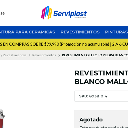
rse
NTURA PARA CERÁMICAS
REVESTIMIENTOS
PINTURA
EN COMPRAS SOBRE $99.990 (Promoción no acumulable) | 2 A 6 C
 y Revestimientos
Revestimientos
REVESTIMIENTO EFECTO PIEDRA BLANC
REVESTIMIEN
BLANCO MALL
SKU: 89381014
Agotado
Este producto está actua