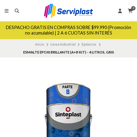
0
DESPACHO GRATIS EN COMPRAS SOBRE $99.990 (Promoción
no acumulable) | 2 A 6 CUOTAS SIN INTERÉS
Inicio
Línea Industrial
Epóxicos
ESMALTE EPOXI BRILLANTE (A+B KIT) - 4 LITROS, GRIS